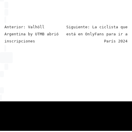
Navegación
Anterior:
Valhöll
Siguiente:
La ciclista que
Argentina by UTMB abrió
está en OnlyFans para ir a
de
inscripciones
París 2024
entradas