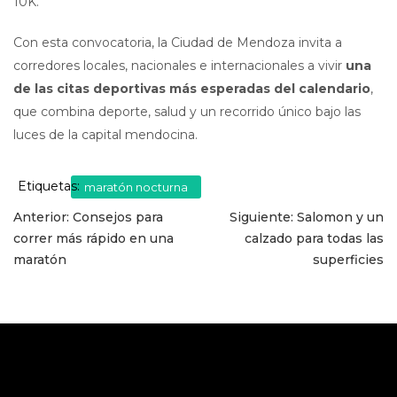
10K.
Con esta convocatoria, la Ciudad de Mendoza invita a
corredores locales, nacionales e internacionales a vivir
una
de las citas deportivas más esperadas del calendario
,
que combina deporte, salud y un recorrido único bajo las
luces de la capital mendocina.
Etiquetas:
maratón nocturna
Navegación
Anterior:
Consejos para
Siguiente:
Salomon y un
correr más rápido en una
calzado para todas las
de
maratón
superficies
entradas