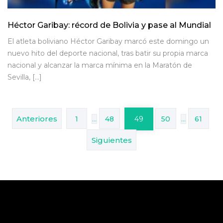
Héctor Garibay: récord de Bolivia y pase al Mundial
El atleta boliviano Héctor Garibay marcó este domingo un
nuevo hito del deporte nacional, tras batir su propia marca
nacional y alcanzar la marca mínima en la Maratón de
Sevilla, […]
Paginación
de
Anteriores
1
…
48
49
50
…
61
entradas
Siguientes