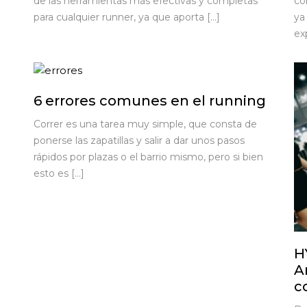
de las herramientas más efectivas y completas
co
para cualquier runner, ya que aporta […]
ya
ex
6 errores comunes en el running
Correr es una tarea muy simple, que consta de
ponerse las zapatillas y salir a dar unos pasos
rápidos por plazas o el barrio mismo, pero si bien
esto es […]
H
A
c